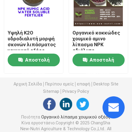
Λίπασμα Humate καλίου
Υψηλή K2O
Οργανικό κοκκώδες
Λίπασμα σκονών αποσπασμάτων φυκιών
υδροδιαλυτή μορφή
χουμικό αμινο
σκονών λιπάσματος
λίπασμα NPK
χουμικού οξέος
αδιάλυτο
Όξινη σκόνη Fulvic
οργανική
Αποστολή
Αποστολή
Χουμικό οξύ νατρίου
ερώτησης
ερώτησης
Αρχική Σελίδα
Περίπου εμείς
επαφή
Desktop Site
Σύνθετη σκόνη αμινοξέος
Sitemap
Privacy Policy
Λίπασμα χουμικού οξέος
Ποιότητα
Οργανικό λίπασμα χουμικού οξέος
Κίνα εργοστάσιο.Copyright © 2025 ChangSha
Οξύ Fulvic καλίου
New-Nutri Agriculture & Technology Co.,Ltd.. All