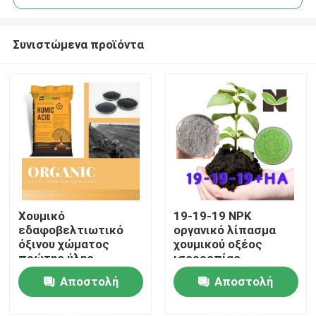
Συνιστώμενα προϊόντα
Χουμικό
19-19-19 NPK
Σπίτι
εδαφοβελτιωτικό
οργανικό λίπασμα
όξινου χώματος
χουμικού οξέος
πρώτης ύλης
ισορροπίας
Προϊόντα
υδροδιαλυτό
Αποστολή
Αποστολή
ερώτησης
ερώτησης
Περίπου εμείς