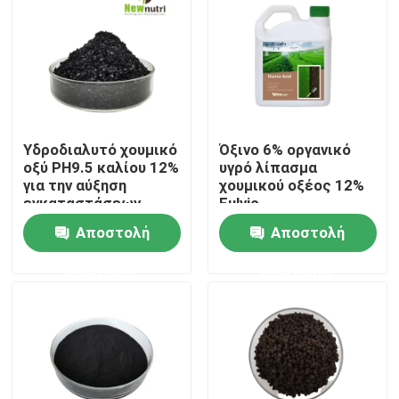
Γύρος εργοστασίων
Ποιοτικός έλεγχος
Υδροδιαλυτό χουμικό
Όξινο 6% οργανικό
Μας ελάτε σε επαφή με
οξύ PH9.5 καλίου 12%
υγρό λίπασμα
για την αύξηση
χουμικού οξέος 12%
εγκαταστάσεων
Fulvic
Ζητήστε ένα απόσπασμα
Αποστολή
Αποστολή
ερώτησης
ερώτησης
Οργανικό λίπασμα χουμικού οξέος
Οργανικό λίπασμα αμινοξέος
Οργανικό λίπασμα αζώτου