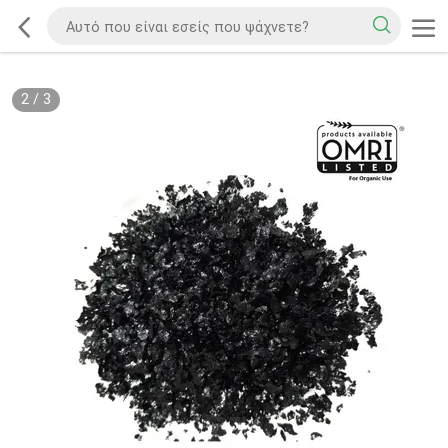
2
/
3