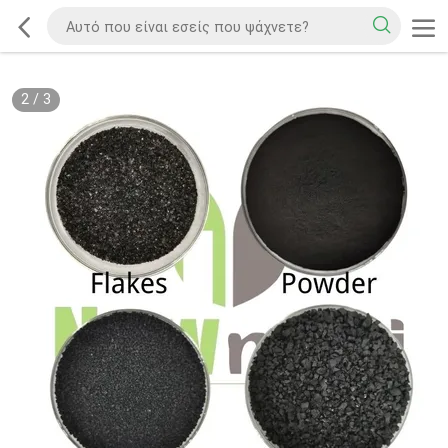
2
/
3