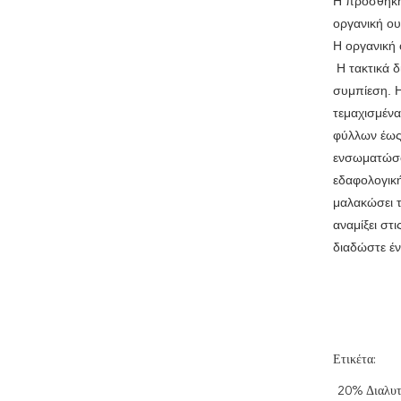
Η προσθήκη 
οργανική ου
Η οργανική 
Η τακτικά δ
συμπίεση. Η
τεμαχισμένα
φύλλων έως 
ενσωματώσου
εδαφολογική
μαλακώσει τ
αναμίξει στ
διαδώστε έν
Ετικέτα:
20% Διαλυτ