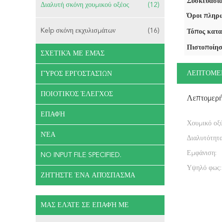
Συσκευασία
Διαλυτή σκόνη χουμικού οξέος
(12)
Όροι πληρω
Kelp σκόνη εκχυλισμάτων
(16)
Τόπος κατα
Πιστοποίησ
ΣΧΕΤΙΚΆ ΜΕ ΕΜΆΣ
ΛΕΠΤΟΜΕ
ΓΎΡΟΣ ΕΡΓΟΣΤΑΣΊΩΝ
ΠΟΙΟΤΙΚΌΣ ΈΛΕΓΧΟΣ
Λεπτομερ
ΕΠΑΦΉ
Χουμικό οξύ
ΝΈΑ
Διαλυτότητα
Εμφάνιση:
NO INPUT FILE SPECIFIED.
Υψηλό φως:
ΖΗΤΉΣΤΕ ΈΝΑ ΑΠΌΣΠΑΣΜΑ
ΜΑΣ ΕΛΆΤΕ ΣΕ ΕΠΑΦΉ ΜΕ