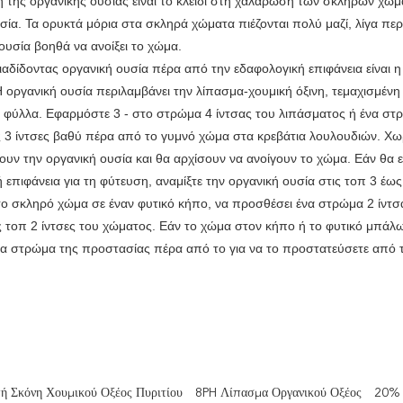
της οργανικής ουσίας είναι το κλειδί στη χαλάρωση των σκληρών χωμάτ
σία. Τα ορυκτά μόρια στα σκληρά χώματα πιέζονται πολύ μαζί, λίγα περι
ουσία βοηθά να ανοίξει το χώμα.
ιαδίδοντας οργανική ουσία πέρα από την εδαφολογική επιφάνεια είνα
 οργανική ουσία περιλαμβάνει την λίπασμα-χουμική όξινη, τεμαχισμένη 
 φύλλα. Εφαρμόστε 3 - στο στρώμα 4 ίντσας του λιπάσματος ή ένα στ
3 ίντσες βαθύ πέρα από το γυμνό χώμα στα κρεβάτια λουλουδιών. Χωρί
ν την οργανική ουσία και θα αρχίσουν να ανοίγουν το χώμα. Εάν θα 
 επιφάνεια για τη φύτευση, αναμίξτε την οργανική ουσία στις τοπ 3 έως
ο σκληρό χώμα σε έναν φυτικό κήπο, να προσθέσει ένα στρώμα 2 ίντσα
ις τοπ 2 ίντσες του χώματος. Εάν το χώμα στον κήπο ή το φυτικό μπάλω
α στρώμα της προστασίας πέρα από το για να το προστατεύσετε από τ
ή Σκόνη Χουμικού Οξέος Πυριτίου
8PH Λίπασμα Οργανικού Οξέος
20% 