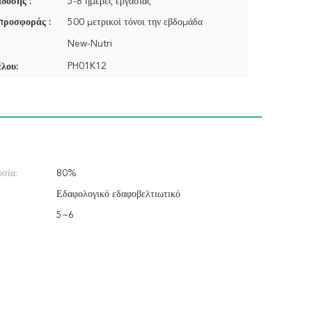
δοσης :
5-8 ημέρες εργασίας
προσφοράς :
500 μετρικοί τόνοι την εβδομάδα
New-Nutri
PH01K12
λου:
σία:
80%
Εδαφολογικό εδαφοβελτιωτικό
5~6