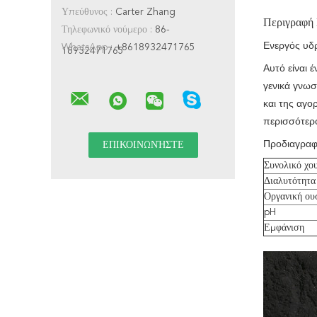
Υπεύθυνος :
Carter Zhang
Περιγραφή
Τηλεφωνικό νούμερο :
86-
Ενεργός υδρ
WhatsApp :
+8618932471765
18932471765
Αυτό είναι 
γενικά γνωσ
και της αγο
περισσότερ
Προδιαγραφ
Συνολικό χο
Διαλυτότητα
Οργανική ου
pH
Εμφάνιση