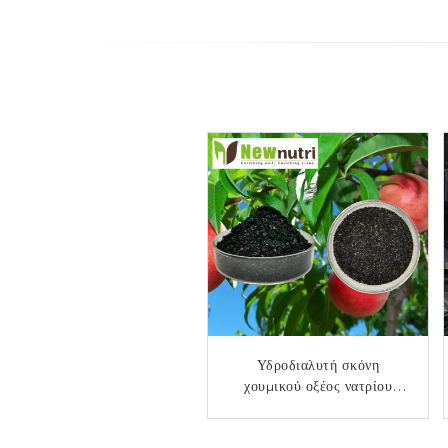
Διαλυτή σκόνη χουμικού
Υδροδιαλυτή σκόνη
χουμικού οξέος νατρίου
οξέος PH9 15% Fulvic
100%