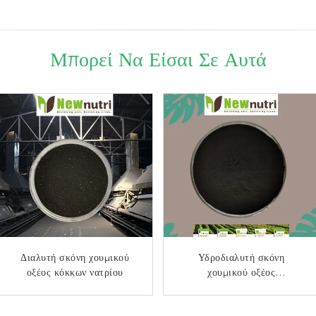
Μπορεί Να Είσαι Σε Αυτά
Διαλυτή σκόνη χουμικού
Υδροδιαλυτό λίπασμα
Υδροδιαλυτό λίπασμα
Υδροδιαλυτή σκόνη
σκονών χουμικού οξέος
οξέος κόκκων νατρίου
χουμικού οξέος βορίου 50%
χουμικού οξέος
φωσφόρου 60%
υδατοκαλλιέργειας 95%