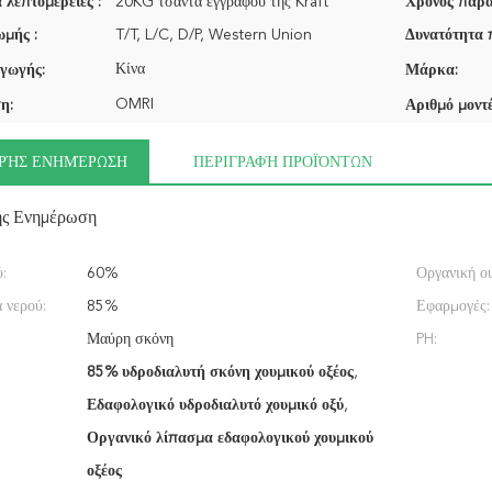
 λεπτομέρειες :
20KG τσάντα εγγράφου της Kraft
Χρόνος παρά
μής :
T/T, L/C, D/P, Western Union
Δυνατότητα 
Κίνα
γωγής:
Μάρκα:
OMRI
η:
Αριθμό μοντέ
ΡΉΣ ΕΝΗΜΈΡΩΣΗ
ΠΕΡΙΓΡΑΦΉ ΠΡΟΪΌΝΤΩΝ
ής Ενημέρωση
:
60%
Οργανική ου
 νερού:
85%
Εφαρμογές:
Μαύρη σκόνη
PH:
85% υδροδιαλυτή σκόνη χουμικού οξέος
,
Εδαφολογικό υδροδιαλυτό χουμικό οξύ
,
Οργανικό λίπασμα εδαφολογικού χουμικού
οξέος