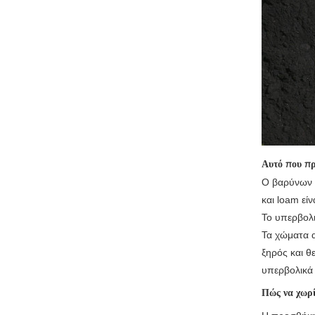
Αυτό που πρ
Ο βαρύνων ε
και loam εί
Το υπερβολι
Τα χώματα α
ξηρός και θ
υπερβολικά 
Πώς να χωρί