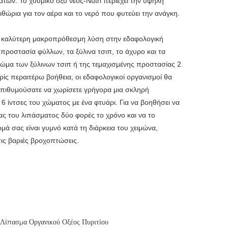
ων. Το χουμικό οξύ νέος-Nutri περιέχει την υψηλή
θώρια για τον αέρα και το νερό που φυτεύει την ανάγκη.
ι η καλύτερη μακροπρόθεσμη λύση στην εδαφολογική
προστασία φύλλων, τα ξύλινα τσιπ, το άχυρο και τα
ρώμα των ξύλινων τσιπ ή της τεμαχισμένης προστασίας 2
ς περαιτέρω βοήθεια, οι εδαφολογικοί οργανισμοί θα
επιθυμούσατε να χωρίσετε γρήγορα μια σκληρή
 6 ίντσες του χώματος με ένα φτυάρι. Για να βοηθήσει να
ς του λιπάσματος δύο φορές το χρόνο και να το
μά σας είναι γυμνό κατά τη διάρκεια του χειμώνα,
ις βαριές βροχοπτώσεις.
Λίπασμα Οργανικού Οξέος Πυριτίου