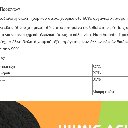
 Προϊόντων
οδιαλυτή σκόνη χουμικού οξέος, χουμικό οξύ 60%, οργανικό λίπασμα 
ένα είδος όξινου χουμικού οξέος που μπορεί να διαλυθεί στο νερό. Τα χ
τά για να είναι χημικά αλκαλικά, όπως το κάλιο νέος-Nutri humate. Πρ
ράς, το όξινο διαλυτό χουμικό οξύ παράγεται μέσω άλλων ειδικών διαδι
ο από 90%.
ές:
υμικό οξύ
60%
 νερού
90%
σία
80%
5
Μαύρη σκόνη