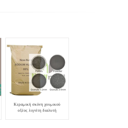
Κεραμική σκόνη χουμικού
Λίπασμα οργανικού οξέος
οξέος λιγνίτη διαλυτή
πυριτίου PH8 20%