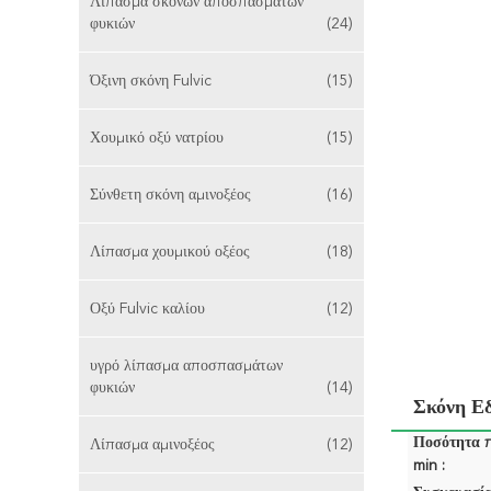
Λίπασμα σκονών αποσπασμάτων
φυκιών
(24)
Όξινη σκόνη Fulvic
(15)
Χουμικό οξύ νατρίου
(15)
Σύνθετη σκόνη αμινοξέος
(16)
Λίπασμα χουμικού οξέος
(18)
Οξύ Fulvic καλίου
(12)
υγρό λίπασμα αποσπασμάτων
φυκιών
(14)
Σκόνη Ε
Ποσότητα 
Λίπασμα αμινοξέος
(12)
min :