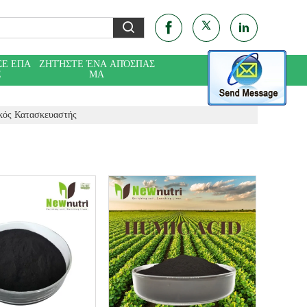
ΣΕ ΕΠΑ
ΖΗΤΉΣΤΕ ΈΝΑ ΑΠΌΣΠΑΣ
Ε
ΜΑ
ακός Κατασκευαστής