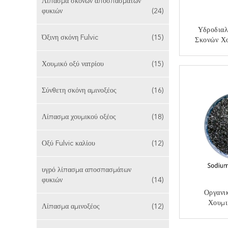
Λίπασμα σκονών αποσπασμάτων
φυκιών
(24)
Υδροδια
Όξινη σκόνη Fulvic
(15)
Σκονών Χ
Νατ
Υδατοκ
Χουμικό οξύ νατρίου
(15)
ΕΠΙΚ
Σύνθετη σκόνη αμινοξέος
(16)
Λίπασμα χουμικού οξέος
(18)
Οξύ Fulvic καλίου
(12)
υγρό λίπασμα αποσπασμάτων
φυκιών
(14)
Οργανι
Χουμι
Λίπασμα αμινοξέος
(12)
Agircultur
ΕΠΙΚ