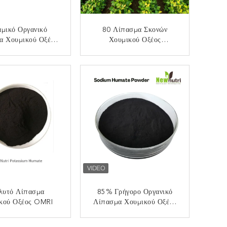
μικό Οργανικό
80 Λίπασμα Σκονών
α Χουμικού Οξέος
Χουμικού Οξέος
 85% Υδροδιαλυτό
Πλέγματος 70% Για Τα
Προϊόντα Humate
ΙΚΟΙΝΩΝΉΣΤΕ
ΕΠΙΚΟΙΝΩΝΉΣΤΕ
λυτό Λίπασμα
85% Γρήγορο Οργανικό
κού Οξέος OMRI
Λίπασμα Χουμικού Οξέος
Απελευθέρωσης
Διαλυτότητας Νερού Μη
ΙΚΟΙΝΩΝΉΣΤΕ
ΕΠΙΚΟΙΝΩΝΉΣΤΕ