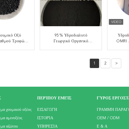
Χουμικό Οξύ
95% Υδροδιαλυτό
Υδροδ
Βαθμού Τροφών
Γεωργικό Οργανικό
OMRI Α
ο Για Το Ζωικό
Λίπασμα Χουμικού Οξέος
Πρ
φάλαιο
60%
Α
ΟΙΝΩΝΉΣΤΕ
ΕΠΙΚΟΙΝΩΝΉΣΤΕ
ΕΠ
1
2
>
Σ
ΠΕΡΊΠΟΥ ΕΜΕΊΣ
ΓΎΡΟΣ ΕΡΓΟΣΤ
μα χουμικού οξέος
ΕΙΣΑΓΩΓΉ
ΓΡΑΜΜΉ ΠΑΡΑΓ
μα αμινοξέος
ΙΣΤΟΡΊΑ
OEM / ODM
σμα αζώτου
ΥΠΗΡΕΣΊΑ
Ε & Α