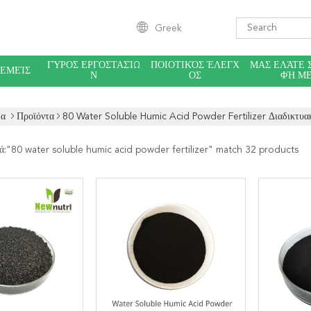
Greek
ΓΎΡΟΣ ΕΡΓΟΣΤΑΣΊΩ
ΠΟΙΟΤΙΚΌΣ ΈΛΕΓΧ
ΜΑΣ ΕΛΆΤΕ 
 ΕΜΕΊΣ
Ν
ΟΣ
ΦΉ Μ
δα
Προϊόντα
80 Water Soluble Humic Acid Powder Fertilizer Διαδικτυ
ά:"
80 water soluble humic acid powder fertilizer
" match 32 products