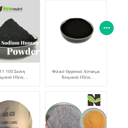
Τοξικό
11 100 Σκόνη
Φιλικό Οργανικό Λίπασμα
υμικού Οξέος
Χουμικού Οξέος
ατος 65% Για Τη
Leonardite Eco
Γεωργία
ΙΚΟΙΝΩΝΉΣΤΕ
ΕΠΙΚΟΙΝΩΝΉΣΤΕ