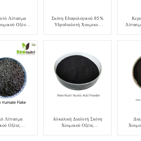
λυτό Λίπασμα
Σκόνη Εδαφολογικού 85%
Κερα
ουμικού Οξέος
Υδροδιαλυτή Χουμικού
Λίπασμ
ρίου 80%
Οξέος
Νατρίου
αλλιέργειας
ΟΙΝΩΝΉΣΤΕ
ΕΠΙΚΟΙΝΩΝΉΣΤΕ
ΕΠ
κό Λίπασμα
Αλκαλική Διαλυτή Σκόνη
Δια
κού Οξέος
Χουμικού Οξέος
Χουμι
e 100% Διαλυτό
Leonardite
ΟΙΝΩΝΉΣΤΕ
ΕΠΙΚΟΙΝΩΝΉΣΤΕ
ΕΠ