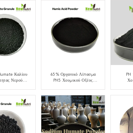
Humate Καλίου
65% Οργανικό Λίπασμα
PH 
τητας Νερού
PH5 Χουμικού Οξέος
Χο
κής Μετάδοσης
Οργανικής Ουσίας 50%
Πλέγμ
80%
ΟΙΝΩΝΉΣΤΕ
ΕΠΙΚΟΙΝΩΝΉΣΤΕ
ΕΠ