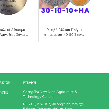
ιαλυτό Λίπασμα
Υψηλό Αζώτου Πλέγμα
μινοξέος Σόγιας
Λιπάσματος 40-80 Σκονών
ωτεϊνικό Που
Χουμικού Οξέος Οργανικό
παριθμείται
ΙΚΟΙΝΩΝΉΣΤΕ
ΕΠΙΚΟΙΝΩΝΉΣΤΕ
ΑΣΊΩΝ
ΕΠΑΦΉ
ChangSha New-Nutri Agriculture &
ΩΓΉΣ
Technology Co.,Ltd.
NO.601, B26-107, XiLongYuan, περιοχή